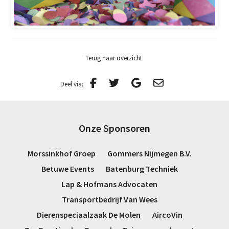
Terug naar overzicht
Deel via:
Onze Sponsoren
Morssinkhof Groep
Gommers Nijmegen B.V.
Betuwe Events
Batenburg Techniek
Lap & Hofmans Advocaten
Transportbedrijf Van Wees
Dierenspeciaalzaak De Molen
AircoVin