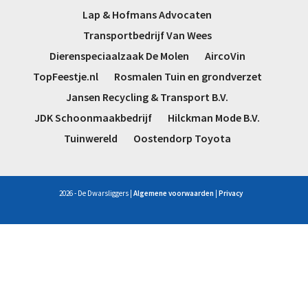
Carnavalsboek
Lap & Hofmans Advocaten
Uw vragen kunt u mailen aan:
Transportbedrijf Van Wees
Carnavalsboek@dwarsliggers.nl
Dierenspeciaalzaak De Molen
AircoVin
Social media
TopFeestje.nl
Rosmalen Tuin en grondverzet
Op social media zijn we ook te volgen:
Jansen Recycling & Transport B.V.
Facebook
JDK Schoonmaakbedrijf
Hilckman Mode B.V.
Instagram
Tuinwereld
Oostendorp Toyota
2026 - De Dwarsliggers |
Algemene voorwaarden
|
Privacy