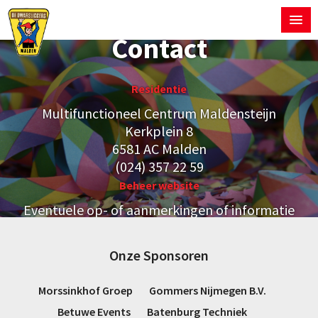
Contact
Residentie
Multifunctioneel Centrum Maldensteijn
Kerkplein 8
6581 AC Malden
(024) 357 22 59
Beheer
website
Eventuele op- of aanmerkingen of informatie
kunt u mailen aan:
webmaster@dwarsliggers.nl
Onze Sponsoren
Public relations
Uw vragen kunt u mailen aan:
Morssinkhof Groep
Gommers Nijmegen B.V.
info@dwarsliggers.nl
Betuwe Events
Batenburg Techniek