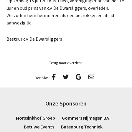
Op zondag 15 juli 2018 is Theo, verenigingsman van het 1e
uur en oud prins van c.v. De Dwarsliggers, overleden.
We zullen hem herinneren als een betrokken en altijd
aanwezig lid.
Bestuur c.v. De Dwarsliggers
Terug naar overzicht
Deel via:
Onze Sponsoren
Morssinkhof Groep
Gommers Nijmegen B.V.
Betuwe Events
Batenburg Techniek