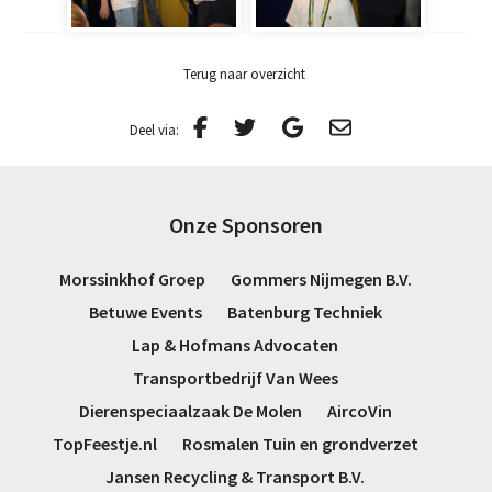
Terug naar overzicht
Deel via:
Onze Sponsoren
Morssinkhof Groep
Gommers Nijmegen B.V.
Betuwe Events
Batenburg Techniek
Lap & Hofmans Advocaten
Transportbedrijf Van Wees
Dierenspeciaalzaak De Molen
AircoVin
TopFeestje.nl
Rosmalen Tuin en grondverzet
Jansen Recycling & Transport B.V.