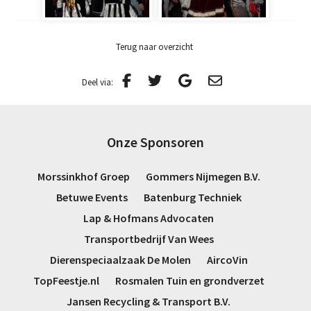
Terug naar overzicht
Deel via:
Onze Sponsoren
Morssinkhof Groep
Gommers Nijmegen B.V.
Betuwe Events
Batenburg Techniek
Lap & Hofmans Advocaten
Transportbedrijf Van Wees
Dierenspeciaalzaak De Molen
AircoVin
TopFeestje.nl
Rosmalen Tuin en grondverzet
Jansen Recycling & Transport B.V.