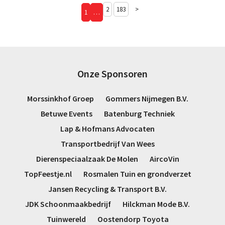
2
183
>
1
…
Onze Sponsoren
Morssinkhof Groep
Gommers Nijmegen B.V.
Betuwe Events
Batenburg Techniek
Lap & Hofmans Advocaten
Transportbedrijf Van Wees
Dierenspeciaalzaak De Molen
AircoVin
TopFeestje.nl
Rosmalen Tuin en grondverzet
Jansen Recycling & Transport B.V.
JDK Schoonmaakbedrijf
Hilckman Mode B.V.
Tuinwereld
Oostendorp Toyota