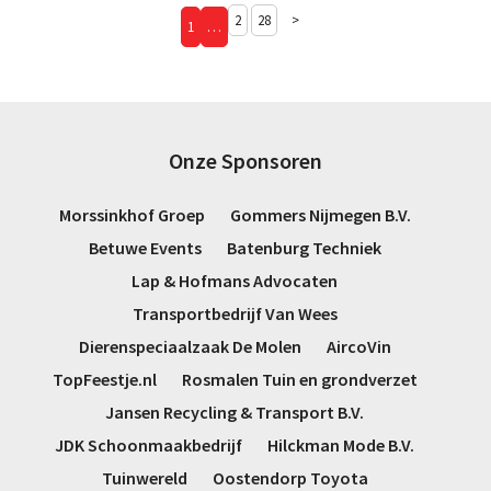
2
28
>
1
…
Onze Sponsoren
Morssinkhof Groep
Gommers Nijmegen B.V.
Betuwe Events
Batenburg Techniek
Lap & Hofmans Advocaten
Transportbedrijf Van Wees
Dierenspeciaalzaak De Molen
AircoVin
TopFeestje.nl
Rosmalen Tuin en grondverzet
Jansen Recycling & Transport B.V.
JDK Schoonmaakbedrijf
Hilckman Mode B.V.
Tuinwereld
Oostendorp Toyota