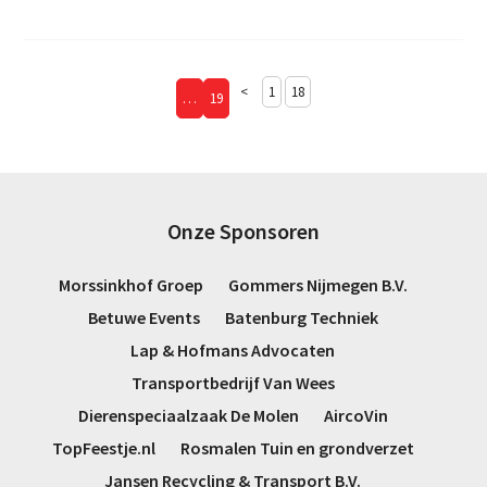
<
1
18
…
19
Onze Sponsoren
Morssinkhof Groep
Gommers Nijmegen B.V.
Betuwe Events
Batenburg Techniek
Lap & Hofmans Advocaten
Transportbedrijf Van Wees
Dierenspeciaalzaak De Molen
AircoVin
TopFeestje.nl
Rosmalen Tuin en grondverzet
Jansen Recycling & Transport B.V.