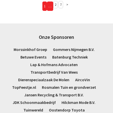
2
7
>
1
…
Onze Sponsoren
Morssinkhof Groep
Gommers Nijmegen B.V.
Betuwe Events
Batenburg Techniek
Lap & Hofmans Advocaten
Transportbedrijf Van Wees
Dierenspeciaalzaak De Molen
AircoVin
TopFeestje.nl
Rosmalen Tuin en grondverzet
Jansen Recycling & Transport B.V.
JDK Schoonmaakbedrijf
Hilckman Mode B.V.
Tuinwereld
Oostendorp Toyota