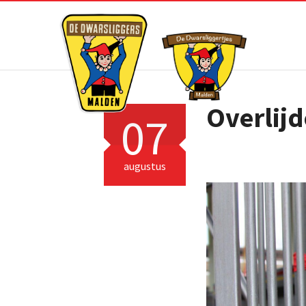
Overlij
07
augustus