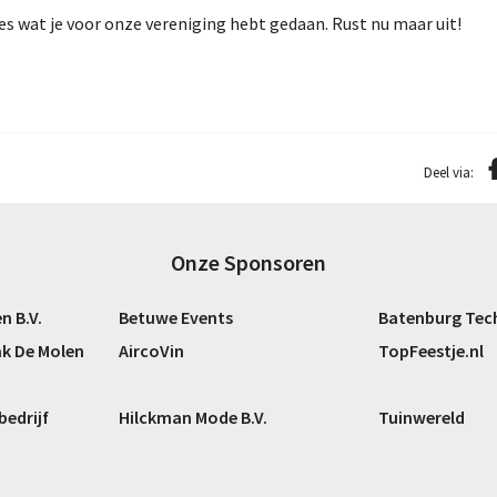
es wat je voor onze vereniging hebt gedaan. Rust nu maar uit!
Deel via:
Onze Sponsoren
 B.V.
Betuwe Events
Batenburg Tec
ak De Molen
AircoVin
TopFeestje.nl
edrijf
Hilckman Mode B.V.
Tuinwereld