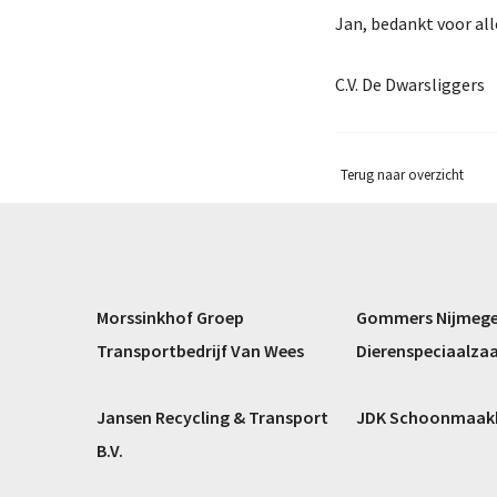
Jan, bedankt voor all
C.V. De Dwarsliggers
Terug naar overzicht
Morssinkhof Groep
Gommers Nijmegen
Transportbedrijf Van Wees
Dierenspeciaalza
Jansen Recycling & Transport
JDK Schoonmaakb
B.V.