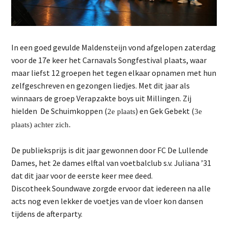
In een goed gevulde Maldensteijn vond afgelopen zaterdag
voor de 17e keer het Carnavals Songfestival plaats, waar
maar liefst 12 groepen het tegen elkaar opnamen met hun
zelfgeschreven en gezongen liedjes. Met dit jaar als
winnaars de groep Verapzakte boys uit Millingen. Zij
hielden De Schuimkoppen (
) en Gek Gebekt (
2e plaats
3e
plaats) achter zich.
De publieksprijs is dit jaar gewonnen door FC De Lullende
Dames, het 2e dames elftal van voetbalclub s.v. Juliana ’31
dat dit jaar voor de eerste keer mee deed.
Discotheek Soundwave zorgde ervoor dat iedereen na alle
acts nog even lekker de voetjes van de vloer kon dansen
tijdens de afterparty.