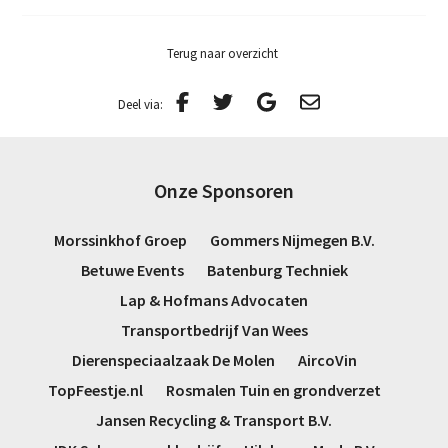
Terug naar overzicht
Deel via:
Onze Sponsoren
Morssinkhof Groep
Gommers Nijmegen B.V.
Betuwe Events
Batenburg Techniek
Lap & Hofmans Advocaten
Transportbedrijf Van Wees
Dierenspeciaalzaak De Molen
AircoVin
TopFeestje.nl
Rosmalen Tuin en grondverzet
Jansen Recycling & Transport B.V.