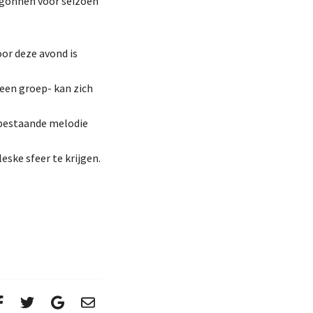
egonnen voor seizoen
oor deze avond is
 een groep- kan zich
 bestaande melodie
ske sfeer te krijgen.