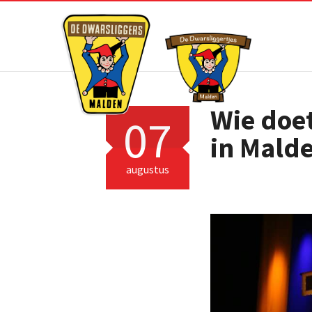
Wie doet
07
in Mald
augustus