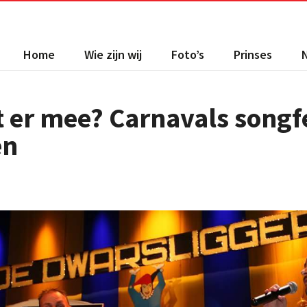
Home
Wie zijn wij
Foto’s
Prinses
 er mee? Carnavals songfe
en