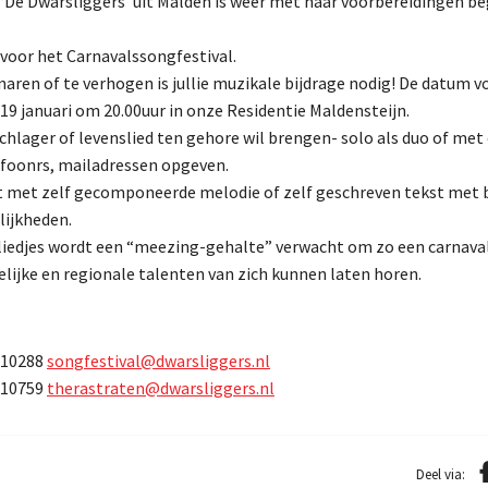
“De Dwarsliggers”uit Malden is weer met haar voorbereidingen b
voor het Carnavalssongfestival.
aren of te verhogen is jullie muzikale bijdrage nodig! De datum v
19 januari om 20.00uur in onze Residentie Maldensteijn.
schlager of levenslied ten gehore wil brengen- solo als duo of met
efoonrs, mailadressen opgeven.
t met zelf gecomponeerde melodie of zelf geschreven tekst met
lijkheden.
iedjes wordt een “meezing-gehalte” verwacht om zo een carnavale
lijke en regionale talenten van zich kunnen laten horen.
110288
songfestival@dwarsliggers.nl
210759
therastraten@dwarsliggers.nl
Deel via: