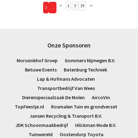
<
1
3
19
>
2
…
Onze Sponsoren
Morssinkhof Groep
Gommers Nijmegen B.V.
Betuwe Events
Batenburg Techniek
Lap & Hofmans Advocaten
Transportbedrijf Van Wees
Dierenspeciaalzaak De Molen
AircoVin
TopFeestje.nl
Rosmalen Tuin en grondverzet
Jansen Recycling & Transport B.V.
JDK Schoonmaakbedrijf
Hilckman Mode B.V.
Tuinwereld
Oostendorp Toyota